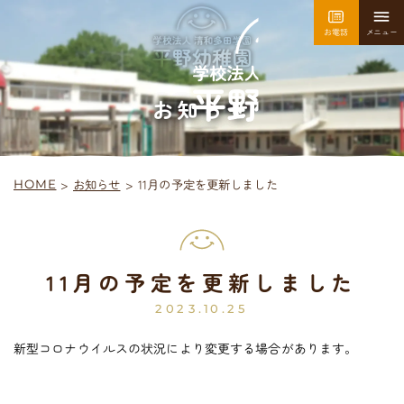
お電話
メニュー
園について
園での生活
お知らせ
>
11月の予定を更新しました
お知らせ
>
HOME
採用情報
お問い合わせ
11月の予定を更新しました
平
野
幼
稚
園
入園案内
2023.10.25
新型コロナウイルスの状況により変更する場合があります。
未
就
園
児
教
室