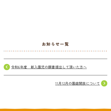
お気軽にご相談ください
メールでお問合せ
072-793-5381
24時間年中いつでもお気軽に
月~金 10:00-18:00
お知らせ一覧
navigate_before
令和6年度 新入園児の願書提出して頂いた方へ
navigate_next
11月12月の園庭開放について