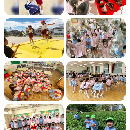
つくしの会
時
間
外
お
預
か
り
預かり保育
保
育
後
の
課
外
活
動
課外授業
お知らせ
ブログ
フォトギャラリー
よくあるご質問
プライバシーポリシー