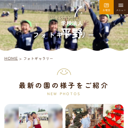
お電話
メニュー
園について
園での生活
フォトギャラリー
>
フォトギャラリー
HOME
採用情報
お問い合わせ
最新の園の様子をご紹介
平
野
幼
稚
園
NEW PHOTOS
入園案内
未
就
園
児
教
室