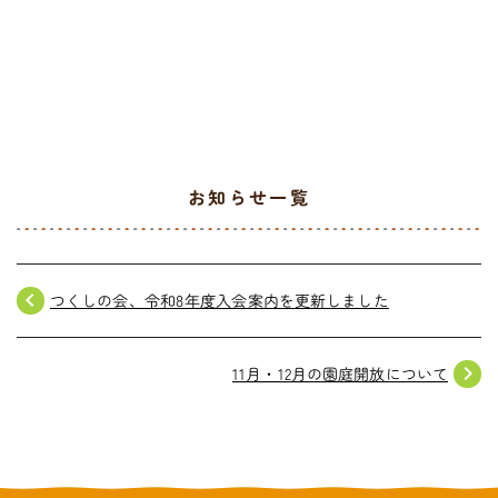
お気軽にご相談ください
メールでお問合せ
072-793-5381
24時間年中いつでもお気軽に
月~金 10:00-18:00
お知らせ一覧
navigate_before
つくしの会、令和8年度入会案内を更新しました
navigate_next
11月・12月の園庭開放について