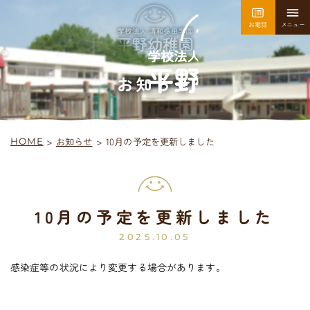
お電話
メニュー
園について
園での生活
お知らせ
>
10月の予定を更新しました
お知らせ
>
HOME
採用情報
お問い合わせ
10月の予定を更新しました
平
野
幼
稚
園
入園案内
2025.10.05
感染症等の状況により変更する場合があります。
未
就
園
児
教
室