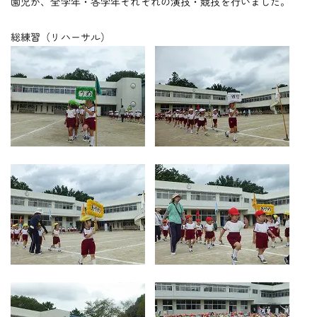
つくしの会
園児が、全学年・各学年それぞれの演技・競技を行いました。
総練習（リハーサル）
時
間
外
お
預
か
り
預かり保育
保
育
後
の
課
外
活
動
課外授業
お知らせ
ブログ
フォトギャラリー
よくあるご質問
プライバシーポリシー