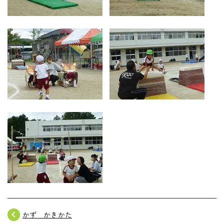
navigate_before
かず かきかた