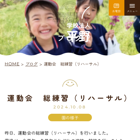
お電話
メニュー
園について
園での生活
ブログ
>
運動会 総練習（リハーサル）
ブログ
>
HOME
採用情報
お問い合わせ
運動会 総練習（リハーサル）
平
野
幼
稚
園
入園案内
2024.10.08
園の様子
昨日、運動会の総練習（リハーサル）を行いました。
未
就
園
児
教
室