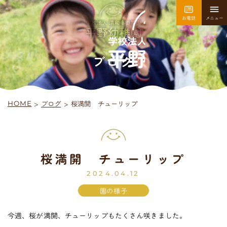
お電話
メニュー
園について
園での生活
ブログ
>
桜満開 チューリップ
ブログ
>
HOME
採用情報
お問い合わせ
桜満開 チューリップ
平
野
幼
稚
園
入園案内
2024.04.12
園の様子
今週、桜が満開、チューリップもたくさん咲きました。
未
就
園
児
教
室