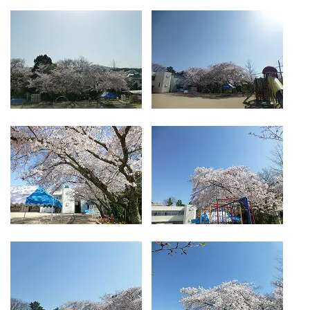
つくしの会
時
間
外
お
預
か
り
預かり保育
保
育
後
の
課
外
活
動
課外授業
お知らせ
ブログ
​
フォトギャラリー
よくあるご質問
プライバシーポリシー