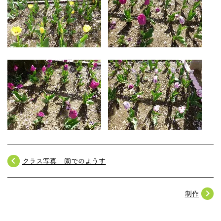
navigate_before
クラス写真 園でのようす
navigate_next
制作