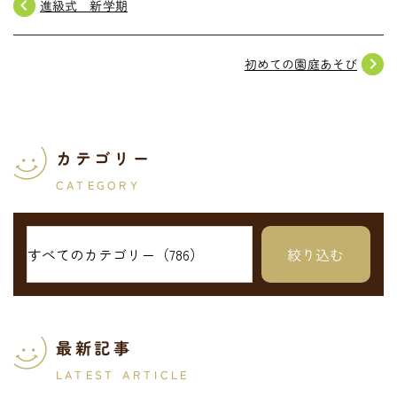
navigate_before
進級式 新学期
navigate_next
初めての園庭あそび
カテゴリー
CATEGORY
最新記事
LATEST ARTICLE