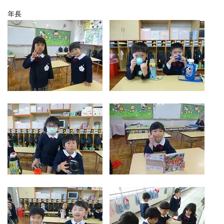
つくしの会
年長
時
間
外
お
預
か
り
預かり保育
保
育
後
の
課
外
活
動
課外授業
お知らせ
ブログ
フォトギャラリー
よくあるご質問
プライバシーポリシー