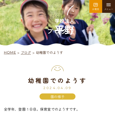
お電話
メニュー
園について
園での生活
ブログ
>
幼稚園でのようす
ブログ
>
HOME
採用情報
お問い合わせ
幼稚園でのようす
平
野
幼
稚
園
入園案内
2024.04.09
園の様子
全学年、登園１日目。保育室でのようすです。
未
就
園
児
教
室