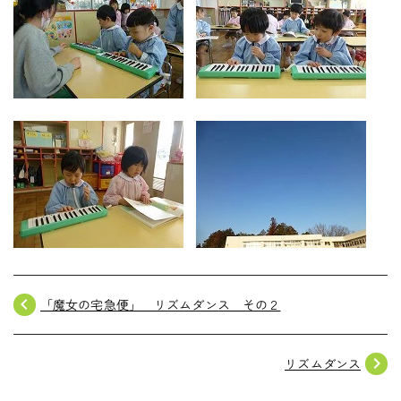
​​​​​​​
navigate_before
「魔女の宅急便」 リズムダンス その２
navigate_next
リズムダンス