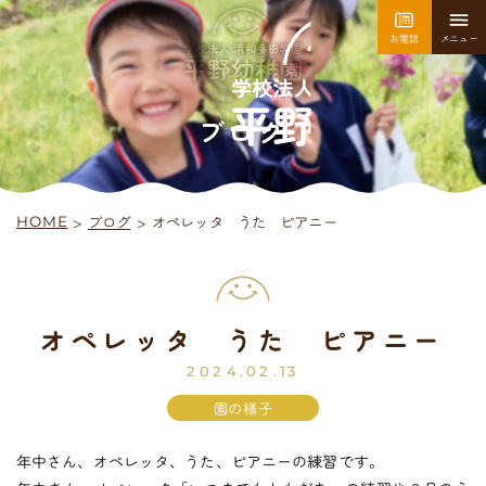
お電話
メニュー
園について
園での生活
ブログ
>
オペレッタ うた ピアニー
ブログ
>
HOME
採用情報
お問い合わせ
オペレッタ うた ピアニー
平
野
幼
稚
園
入園案内
2024.02.13
園の様子
年中さん、オペレッタ、うた、ピアニーの練習です。
未
就
園
児
教
室