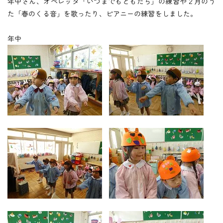
つくしの会
年中さん、オペレッタ「いつまでもともだち」の練習や２月のう
た「春のくる音」を歌ったり、ピアニーの練習をしました。
年中
時
間
外
お
預
か
り
預かり保育
保
育
後
の
課
外
活
動
課外授業
お知らせ
ブログ
フォトギャラリー
よくあるご質問
プライバシーポリシー