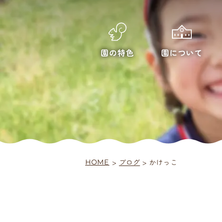
園について
園の特色
ブログ
>
>
かけっこ
HOME