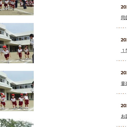
20
同
20
１
20
音
20
お