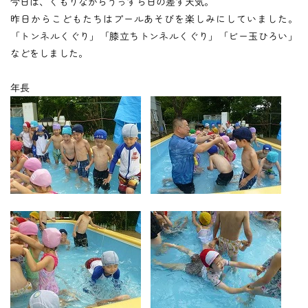
つくしの会
今日は、くもりながらうっすら日の差す天気。
昨日からこどもたちはプールあそびを楽しみにしていました。
「トンネルくぐり」「膝立ちトンネルくぐり」「ビー玉ひろい」
などをしました。
時
間
外
お
預
か
り
預かり保育
年長
保
育
後
の
課
外
活
動
課外授業
お知らせ
ブログ
フォトギャラリー
よくあるご質問
プライバシーポリシー