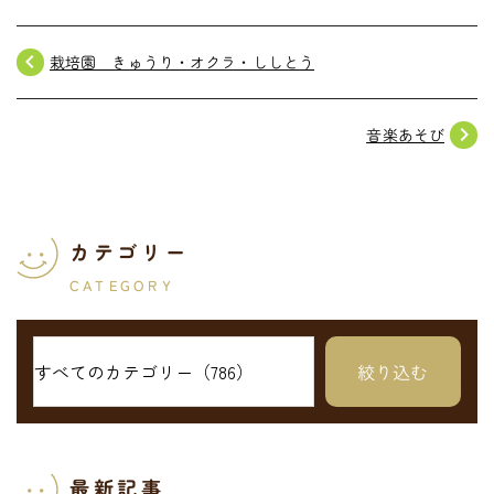
navigate_before
栽培園 きゅうり・オクラ・ししとう
navigate_next
音楽あそび
カテゴリー
CATEGORY
最新記事