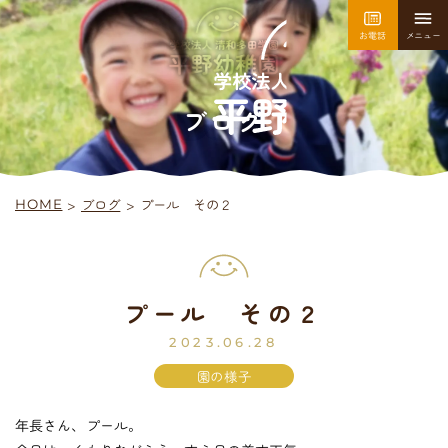
お電話
メニュー
園について
園での生活
ブログ
>
プール その２
ブログ
>
HOME
採用情報
お問い合わせ
プール その２
平
野
幼
稚
園
入園案内
2023.06.28
園の様子
年長さん、プール。
未
就
園
児
教
室