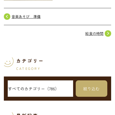
navigate_before
音楽あそび 準備
navigate_next
給食の時間
カテゴリー
CATEGORY