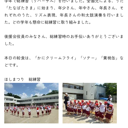
つくしの会
学年で総練習（リハーサル）を行いました。全園児による、うた
「たなばたさま」に始まり、年少さん、年中さん、年長さん、そ
れぞれのうた、リズム表現、年長さんの和太鼓演奏を行いまし
た。どの学年も懸命に総練習に取り組みました。
時
間
外
お
預
か
り
預かり保育
後援会役員のみなさん、総練習時のお手伝いありがとうございま
した。
保
育
後
の
課
外
活
動
本日の給食は、「かにクリームフライ」「ソテー」「黄桃缶」な
課外授業
どです。
ほしまつり 総練習
お知らせ
ブログ
フォトギャラリー
よくあるご質問
プライバシーポリシー