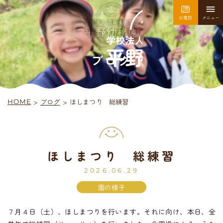
お電話
メニュー
園について
園での生活
ブログ
>
ほしまつり 総練習
ブログ
>
HOME
採用情報
お問い合わせ
ほしまつり 総練習
平
野
幼
稚
園
入園案内
2026.06.29
園の様子
７月４日（土）、ほしまつりを行います。それに向け、本日、全
未
就
園
児
教
室