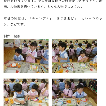
つくしの会
時計を作っています。少し複雑な作りの時計ができそうです。絵
画、人物画を描いています。どんな人物でしょうね。
本日の給食は、「チャンプル」「さつまあげ」「カレーコロッ
時
間
外
お
預
か
り
ケ」などです。
預かり保育
制作 絵画
保
育
後
の
課
外
活
動
課外授業
お知らせ
ブログ
フォトギャラリー
よくあるご質問
プライバシーポリシー