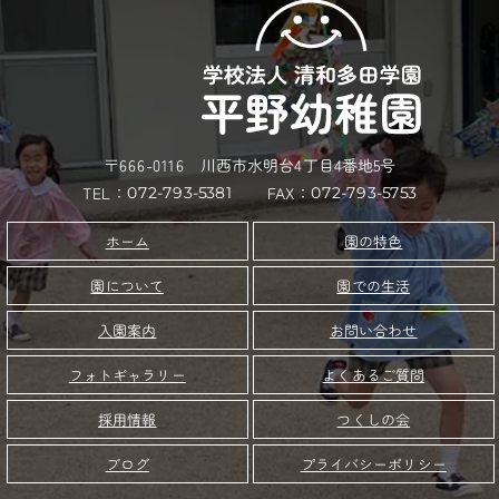
〒666-0116 川西市水明台4丁目4番地5号
TEL：
FAX：
072-793-5381
072-793-5753
園の特色
ホーム
園について
園での生活
お問い合わせ
入園案内
フォトギャラリー
よくあるご質問
つくしの会
採用情報
プライバシーポリシー
ブログ