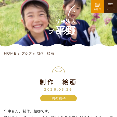
お電話
メニュー
園について
園での生活
ブログ
>
ブログ
>
制作 絵画
HOME
採用情報
お問い合わせ
制作 絵画
平
野
幼
稚
園
入園案内
2026.05.26
園の様子
年中さん、制作、絵画です。
未
就
園
児
教
室