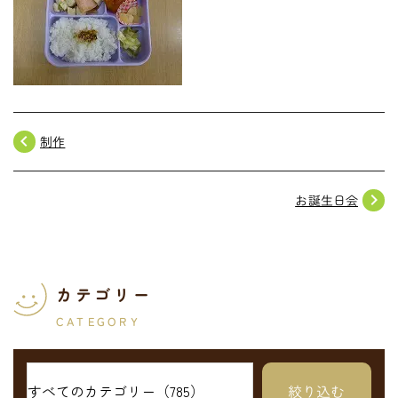
navigate_before
制作
navigate_next
お誕生日会
カテゴリー
CATEGORY