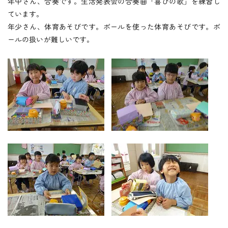
つくしの会
年中さん、合奏です。生活発表会の合奏曲「喜びの歌」を練習し
ています。
年少さん、体育あそびです。ボールを使った体育あそびです。ボ
ールの扱いが難しいです。
時
間
外
お
預
か
り
預かり保育
保
育
後
の
課
外
活
動
課外授業
お知らせ
ブログ
フォトギャラリー
よくあるご質問
プライバシーポリシー