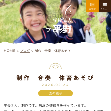
お電話
メニュー
園について
園での生活
ブログ
>
制作 合奏 体育あそび
ブログ
>
HOME
採用情報
お問い合わせ
制作 合奏 体育あそび
平
野
幼
稚
園
入園案内
2026.02.24
園の様子
年長さん、制作です。部屋の壁飾りを作っています。
未
就
園
児
教
室