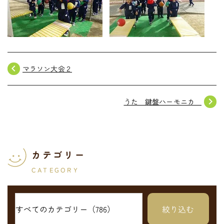
navigate_before
マラソン大会２
navigate_next
うた 鍵盤ハーモニカ
カテゴリー
CATEGORY