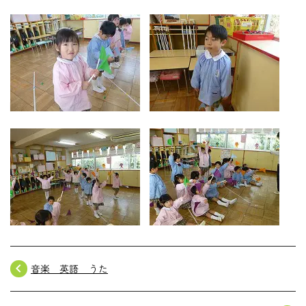
navigate_before
音楽 英語 うた