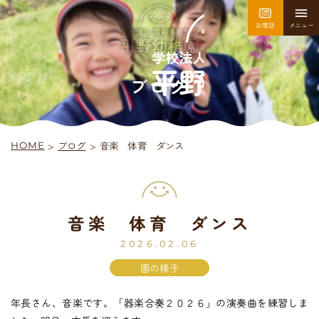
お電話
メニュー
園について
園での生活
ブログ
>
音楽 体育 ダンス
ブログ
>
HOME
採用情報
お問い合わせ
音楽 体育 ダンス
平
野
幼
稚
園
入園案内
2026.02.06
園の様子
年長さん、音楽です。「器楽合奏２０２６」の演奏曲を練習しま
未
就
園
児
教
室