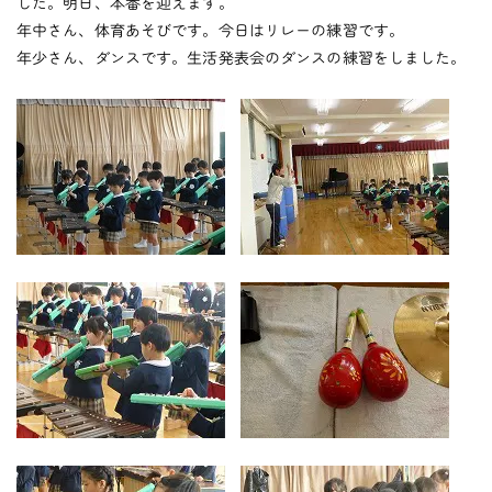
つくしの会
した。明日、本番を迎えます。
年中さん、体育あそびです。今日はリレーの練習です。
年少さん、ダンスです。生活発表会のダンスの練習をしました。
時
間
外
お
預
か
り
預かり保育
保
育
後
の
課
外
活
動
課外授業
お知らせ
ブログ
フォトギャラリー
よくあるご質問
プライバシーポリシー