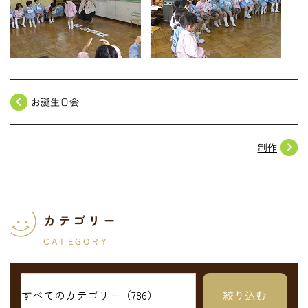
navigate_before
お誕生日会
navigate_next
制作
カテゴリー
CATEGORY