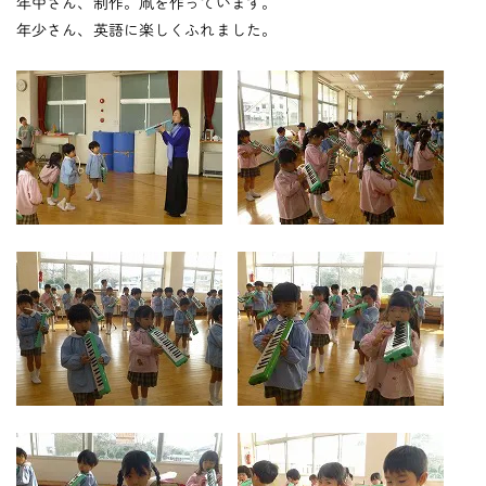
つくしの会
年中さん、制作。凧を作っています。
年少さん、英語に楽しくふれました。
時
間
外
お
預
か
り
預かり保育
保
育
後
の
課
外
活
動
課外授業
お知らせ
ブログ
フォトギャラリー
よくあるご質問
プライバシーポリシー