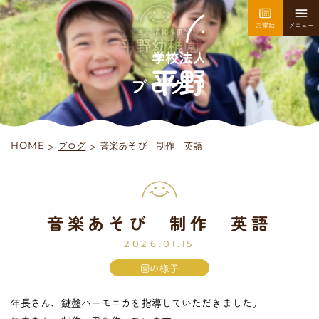
お電話
メニュー
園について
園での生活
ブログ
>
音楽あそび 制作 英語
ブログ
>
HOME
採用情報
お問い合わせ
音楽あそび 制作 英語
平
野
幼
稚
園
入園案内
2026.01.15
園の様子
年長さん、鍵盤ハーモニカを指導していただきました。
未
就
園
児
教
室