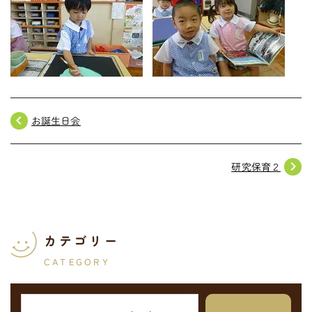
navigate_before
お誕生日会
navigate_next
研究保育２
カテゴリー
CATEGORY