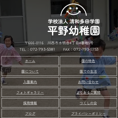
〒666-0116 川西市水明台4丁目4番地5号
TEL：
FAX：
072-793-5381
072-793-5753
園の特色
ホーム
園について
園での生活
お問い合わせ
入園案内
フォトギャラリー
よくあるご質問
つくしの会
採用情報
プライバシーポリシー
ブログ