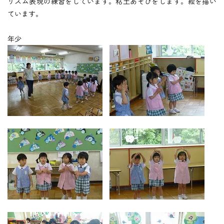
つくしの会
リズム表現の練習をしています。粘土あそびをします。絵を描い
ています。
年少
時
間
外
お
預
か
り
預かり保育
保
育
後
の
課
外
活
動
課外授業
お知らせ
ブログ
フォトギャラリー
よくあるご質問
プライバシーポリシー