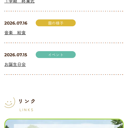
１学期 終業式
園の様子
2026.07.16
音楽 給食
イベント
2026.07.15
お誕生日会
リンク
LINKS