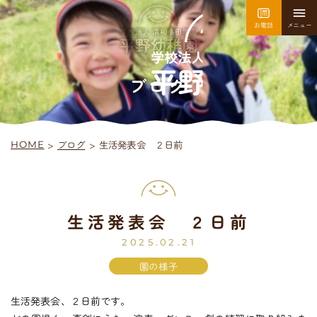
お電話
メニュー
園について
園での生活
ブログ
>
生活発表会 ２日前
ブログ
>
HOME
採用情報
お問い合わせ
生活発表会 ２日前
平
野
幼
稚
園
入園案内
2025.02.21
園の様子
生活発表会、２日前です。
未
就
園
児
教
室