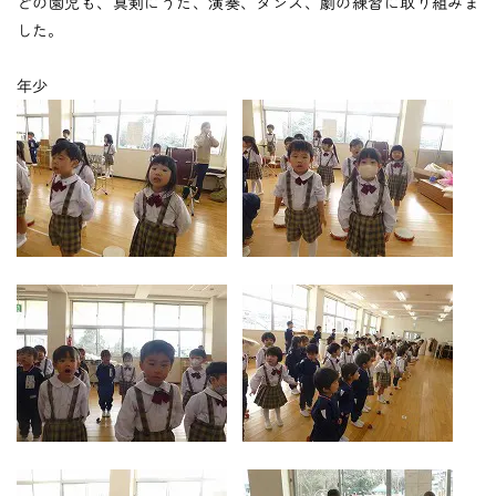
つくしの会
どの園児も、真剣にうた、演奏、ダンス、劇の練習に取り組みま
した。
年少
時
間
外
お
預
か
り
預かり保育
保
育
後
の
課
外
活
動
課外授業
お知らせ
ブログ
フォトギャラリー
よくあるご質問
プライバシーポリシー