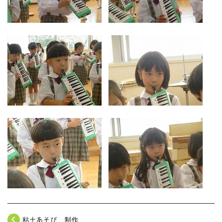
navigate_before
粘土あそび 制作