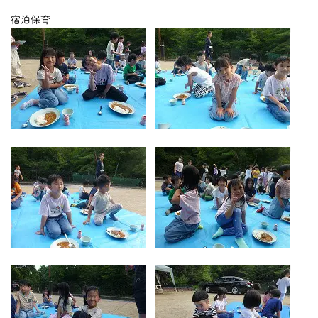
つくしの会
宿泊保育
時
間
外
お
預
か
り
預かり保育
保
育
後
の
課
外
活
動
課外授業
お知らせ
ブログ
フォトギャラリー
よくあるご質問
プライバシーポリシー