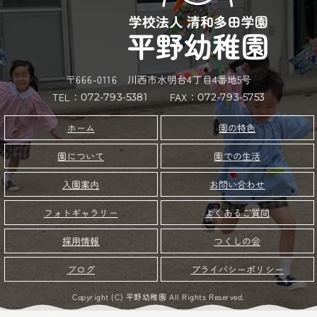
〒666-0116 川西市水明台4丁目4番地5号
TEL：
FAX：
072-793-5381
072-793-5753
園の特色
ホーム
園について
園での生活
お問い合わせ
入園案内
フォトギャラリー
よくあるご質問
つくしの会
採用情報
プライバシーポリシー
ブログ
Copyright (C) 平野幼稚園 All Rights Reserved.