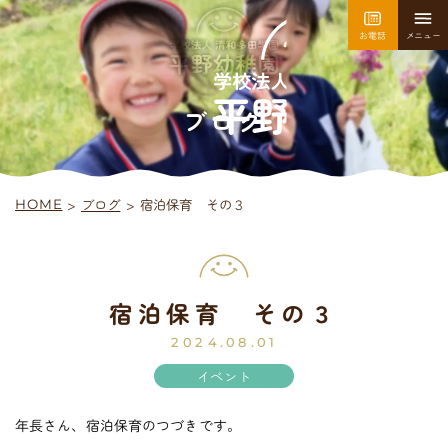
お電話
メニュー
園について
園での生活
ブログ
>
宿泊保育 その３
ブログ
>
HOME
採用情報
お問い合わせ
宿泊保育 その３
平
野
幼
稚
園
入園案内
2024.08.01
イベント
年長さん、宿泊保育のつづきです。
未
就
園
児
教
室