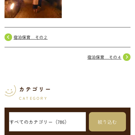
navigate_before
宿泊保育 その２
navigate_next
宿泊保育 その４
カテゴリー
CATEGORY