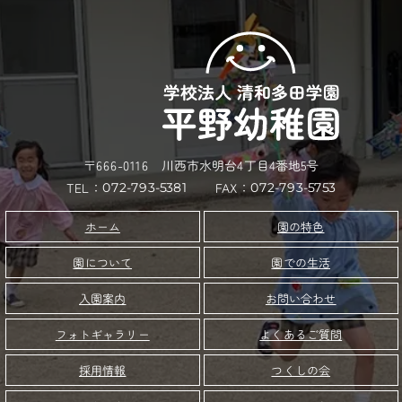
〒666-0116 川西市水明台4丁目4番地5号
TEL：
FAX：
072-793-5753
072-793-5381
園の特色
ホーム
園について
園での生活
お問い合わせ
入園案内
フォトギャラリー
よくあるご質問
つくしの会
採用情報