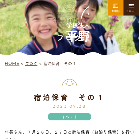
お電話
メニュー
園について
園での生活
ブログ
>
宿泊保育 その１
ブログ
>
HOME
採用情報
お問い合わせ
宿泊保育 その１
平
野
幼
稚
園
入園案内
2023.07.28
イベント
年長さん、７月２６日、２７日と宿泊保育（お泊り保育）を行い
未
就
園
児
教
室