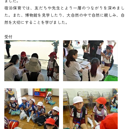
つくしの会
ました。
宿泊保育では、友だちや先生とより一層のつながりを深めまし
た。また、博物館を見学したり、大自然の中で自然に親しみ、自
然を大切にすることを学びました。
時
間
外
お
預
か
り
預かり保育
受付
保
育
後
の
課
外
活
動
課外授業
お知らせ
ブログ
フォトギャラリー
よくあるご質問
プライバシーポリシー