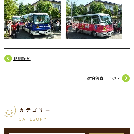
navigate_before
夏期保育
navigate_next
宿泊保育 その２
カテゴリー
CATEGORY