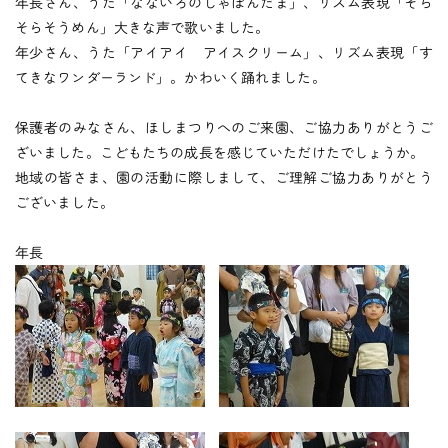
つくしの会
年長さん、うた「なないろのしゃぼんだま」、リズム表現「そら
そらそうめん」大きな声で歌いました。
年少さん、うた「アイアイ アイスクリーム」、リズム表現「す
てきなワンダーランド」。かわいく踊れました。
時
間
外
お
預
か
り
預かり保育
保護者のみなさん、ほしまつりへのご来園、ご協力ありがとうご
ざいました。こどもたちの成長を感じていただけたでしょうか。
地域の皆さま、園の活動に際しまして、ご理解ご協力ありがとう
保
育
後
の
課
外
活
動
ございました。
課外授業
年長
お知らせ
ブログ
フォトギャラリー
よくあるご質問
プライバシーポリシー