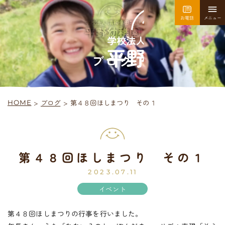
お電話
メニュー
園について
園での生活
ブログ
>
第４８回ほしまつり その１
ブログ
>
HOME
採用情報
お問い合わせ
第４８回ほしまつり その１
平
野
幼
稚
園
入園案内
2023.07.11
イベント
第４８回ほしまつりの行事を行いました。
未
就
園
児
教
室