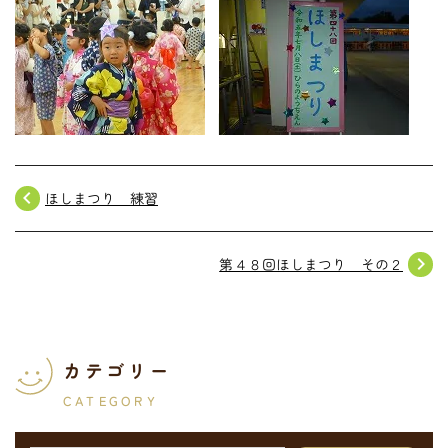
navigate_before
ほしまつり 練習
navigate_next
第４８回ほしまつり その２
カテゴリー
CATEGORY