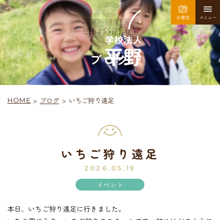
お電話
メニュー
園について
園での生活
ブログ
>
いちご狩り遠足
ブログ
>
HOME
採用情報
お問い合わせ
いちご狩り遠足
平
野
幼
稚
園
入園案内
2026.05.19
イベント
本日、いちご狩り遠足に行きました。
未
就
園
児
教
室