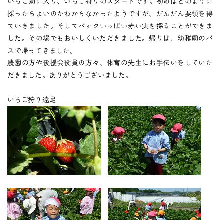
つくしの会
いちこ園に入り、いちご狩りのスタートです。初めはどのように
採ったらよいのかわからなかったようですが、だんだん要領を得
ていきました。そしてパックいっぱい赤い実を採ることができま
した。その場でもおいしくいただきました。帰りは、幼稚園のバ
時
間
外
お
預
か
り
スで帰ってきました。
預かり保育
農園の方や後援会役員の方々、体育の先生にお手伝いをしていた
だきました。ありがとうございました。
保
育
後
の
課
外
活
動
いちご狩り遠足
課外授業
お知らせ
ブログ
フォトギャラリー
よくあるご質問
プライバシーポリシー