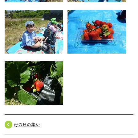
navigate_before
母の日の集い