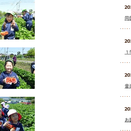
20
同
20
１
20
音
20
お