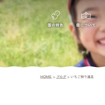
園について
園の特色
>
いちご狩り遠足
ブログ
>
HOME