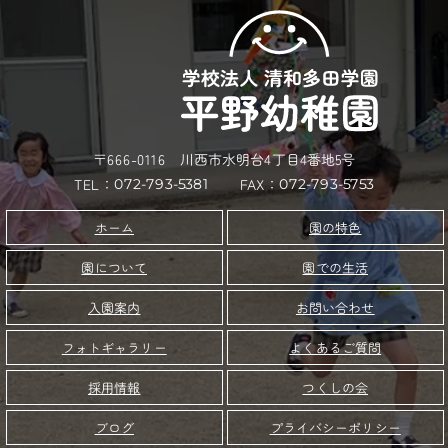
〒666-0116 川西市水明台4丁目4番地5号
TEL：
FAX：
072-793-5753
072-793-5381
園の特色
ホーム
園について
園での生活
お問い合わせ
入園案内
フォトギャラリー
よくあるご質問
つくしの会
採用情報
プライバシーポリシー
ブログ