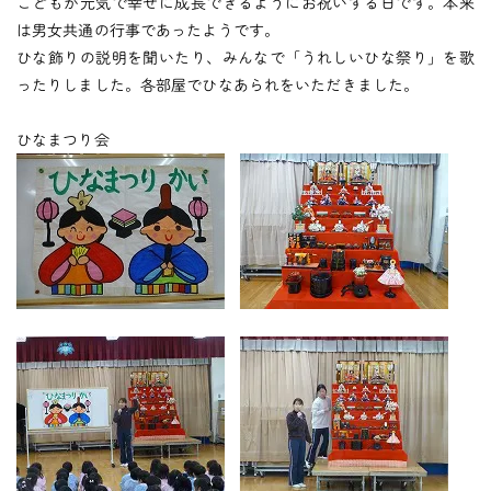
つくしの会
こどもが元気で幸せに成長できるようにお祝いする日です。本来
は男女共通の行事であったようです。
ひな飾りの説明を聞いたり、みんなで「うれしいひな祭り」を歌
ったりしました。各部屋でひなあられをいただきました。
時
間
外
お
預
か
り
預かり保育
ひなまつり会
保
育
後
の
課
外
活
動
課外授業
お知らせ
ブログ
フォトギャラリー
よくあるご質問
プライバシーポリシー