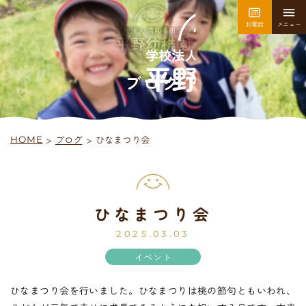
お電話
メニュー
園について
園での生活
ブログ
>
ブログ
ひなまつり会
>
HOME
採用情報
お問い合わせ
ひなまつり会
平
野
幼
稚
園
入園案内
2025.03.03
イベント
ひなまつり会を行いました。ひなまつりは桃の節句ともいわれ、
未
就
園
児
教
室