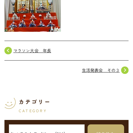
navigate_before
マラソン大会 年長
navigate_next
生活発表会 その３
カテゴリー
CATEGORY