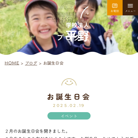
お電話
メニュー
園について
園での生活
ブログ
>
ブログ
>
お誕生日会
HOME
採用情報
お問い合わせ
お誕生日会
平
野
幼
稚
園
入園案内
2025.02.19
イベント
２月のお誕生日会を開きました。
未
就
園
児
教
室