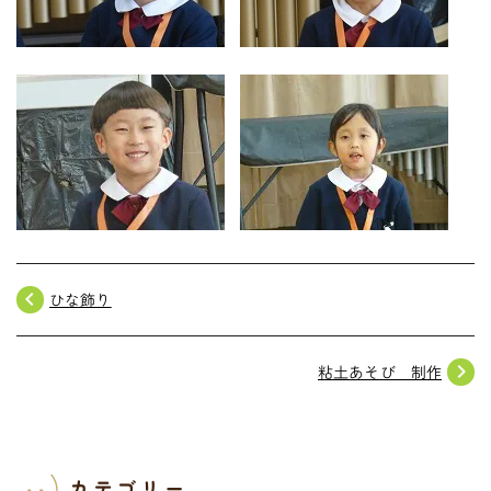
navigate_before
ひな飾り
navigate_next
粘土あそび 制作
カテゴリー