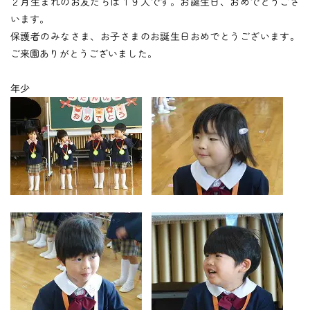
つくしの会
２月生まれのお友だちは１９人です。お誕生日、おめでとうござ
います。
保護者のみなさま、お子さまのお誕生日おめでとうございます。
ご来園ありがとうございました。
時
間
外
お
預
か
り
預かり保育
年少
保
育
後
の
課
外
活
動
課外授業
お知らせ
ブログ
フォトギャラリー
よくあるご質問
プライバシーポリシー